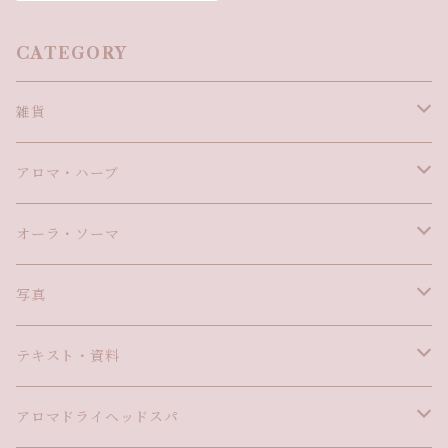
CATEGORY
雑貨
ヨーロッパ小物
アロマ・ハーブ
フランス
ハーブ
オーラ・ソーマ
ドイツ
香水・薫香
イクイリブリアムボトル
写真
香水
５０ｍｌ Ｂ００～５０
健康
ボトルペンダント
自然
テキスト・資料
樹脂
５０ｍｌ Ｂ５１～
ミントグッズ
Ｂ００～５０
ハーブ
容器
香水
風景
アロマ資格関係
アロマドライヘッドスパ