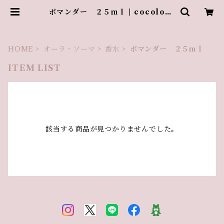
ポマンダー ２５ｍｌ | cocologn
e
HOME
オーラ・ソーマ
香水
ポマンダー ２５ｍｌ
ITEM LIST
該当する商品が見つかりませんでした。