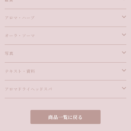
雑貨
ヨーロッパ小物
アロマ・ハーブ
フランス
ハーブ
オーラ・ソーマ
ドイツ
香水・薫香
イクイリブリアムボトル
写真
香水
５０ｍｌ Ｂ００～５０
健康
ボトルペンダント
自然
テキスト・資料
樹脂
５０ｍｌ Ｂ５１～
ミントグッズ
Ｂ００～５０
ハーブ
容器
香水
風景
アロマ資格関係
アロマドライヘッドスパ
２５ｍｌ Ｂ００～５０
Ｂ５１～
花
ポマンダー ２５ｍｌ
空
ポストカード
動物
ハーブ資格関係
プレゼント
商品一覧に戻る
２５ｍｌ Ｂ５１～
グリーン
クイントエッセンス ２５ｍｌ
太陽
犬
食べ物
回数券